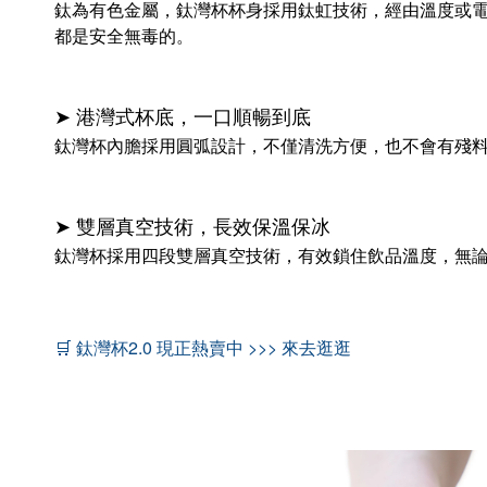
鈦為有色金屬，鈦灣杯杯身採用鈦虹技術，經由溫度或
都是安全無毒的。
➤ 港灣式杯底，一口順暢到底
鈦灣杯內膽採用圓弧設計，不僅清洗方便，也不會有殘
➤ 雙層真空技術，長效保溫保冰
鈦灣杯採用四段雙層真空技術，有效鎖住飲品溫度，無
🛒 鈦灣杯2.0 現正熱賣中 >>>
來去逛逛