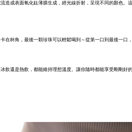
電流造成表面氧化鈦薄膜生成，經光線折射，呈現不同的顏色。
料卡在杯角，最後一顆珍珠可以輕鬆喝到～從第一口到最後一口
論冰飲還是熱飲，都能維持理想溫度。讓你隨時都能享受剛剛好