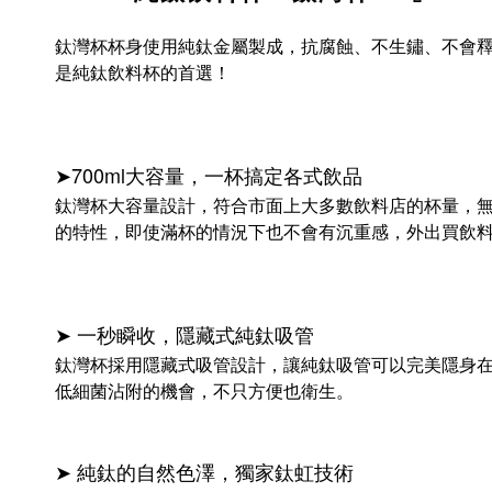
鈦灣杯杯身使用純鈦金屬製成，抗腐蝕、不生鏽、不會
是純鈦飲料杯的首選！
➤700ml大容量，一杯搞定各式飲品
鈦灣杯大容量設計，符合市面上大多數飲料店的杯量，
的特性，即使滿杯的情況下也不會有沉重感，外出買飲
➤ 一秒瞬收，隱藏式純鈦吸管
鈦灣杯採用隱藏式吸管設計，讓純鈦吸管可以完美隱身
低細菌沾附的機會，不只方便也衛生。
➤ 純鈦的自然色澤，獨家鈦虹技術