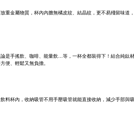
釋放重金屬物質，杯內內膽無橘皮紋、結晶紋，更不易殘留味道
無論是手搖飲、咖啡、能量飲…等，一杯全都裝得下！結合純鈦
料方便、輕鬆又無負擔。
在飲料杯內，收納吸管不用手壓吸管就能直接收納，減少手部與