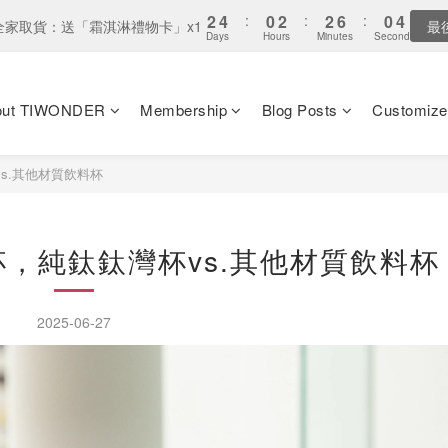
8
8
3
4
3
5
5
9
3
5
6
5
7
7
5
7
2
2
4
4
:
:
0
0
2
2
:
:
2
2
6
6
:
:
0
0
2
2
9
7
9
9
7
9
全家取貨：送「霜淇淋禮物卡」x1
全家取貨：送「霜淇淋禮物卡」x1
最
最
2
3
2
4
4
8
2
4
5
4
6
6
4
6
Days
Days
Hours
Hours
Minutes
Minutes
Seconds
Seconds
1
1
3
3
1
1
1
1
5
5
1
1
8
6
8
8
6
8
1
2
1
3
3
7
1
3
4
3
5
5
9
3
5
0
0
2
2
0
0
0
0
4
4
0
0
7
9
5
7
7
5
7
0
1
:
0
2
:
2
6
:
0
 單筆消費滿 $8,888 - 贈 鈦境盤 乙個
2
3
2
4
4
8
2
4
1
1
3
3
6
8
4
6
6
4
6
Days
Hours
Minutes
Seco
0
1
1
5
1
2
1
3
3
7
1
3
0
0
2
2
out TIWONDER
Membership
Blog Posts
Customize
5
7
3
5
5
9
3
5
0
0
4
0
1
:
0
2
:
2
6
:
0
2
-全館限時單筆滿 $888 免運
1
1
立即選
4
6
2
4
4
8
2
4
3
Days
Hours
Minutes
Seconds
0
1
1
5
1
0
0
3
5
1
3
3
7
1
3
2
0
0
4
0
s.其他材質飲料杯
2
4
:
0
2
:
2
6
:
0
2
全家取貨：送「霜淇淋禮物卡」x1
1
最
3
Days
Hours
Minutes
Seconds
1
3
1
1
5
1
0
2
0
2
0
0
4
0
1
1
3
，純鈦鈦灣杯vs.其他材質飲料杯
0
0
2
1
0
2025-06-27