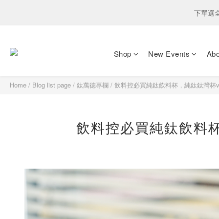
下單選
下單選
爸氣獻禮．鈦有心：
Shop
New Events
Ab
8月
Home
/
Blog list page
/
鈦萬德專欄
/
飲料控必買純鈦飲料杯，純鈦鈦灣杯v
下單選
飲料控必買純鈦飲料杯