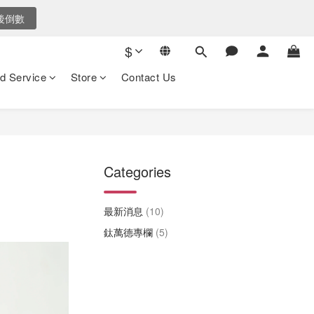
5
後倒數
後倒數
4
3
$
2
爸氣選購
nds
1
d Service
Store
Contact Us
0
購
後倒數
Categories
最新消息
(10)
鈦萬德專欄
(5)