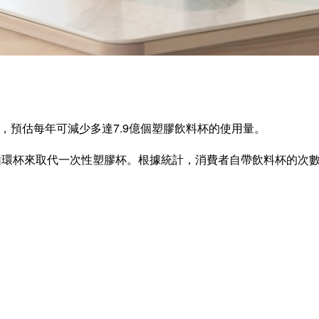
策，預估每年可減少多達7.9億個塑膠飲料杯的使用量。
環杯來取代一次性塑膠杯。根據統計，消費者自帶飲料杯的次數已