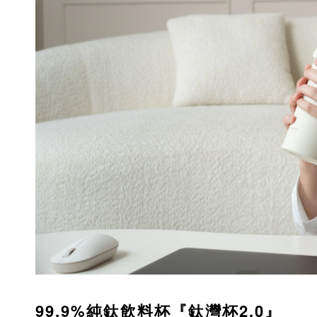
99.9%純鈦飲料杯『鈦灣杯2.0』