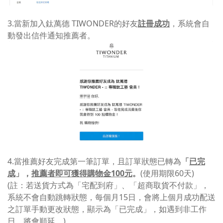
3.當新加入鈦萬德 TIWONDER的好友
註冊成功
，系統會自
動發出信件通知推薦者。
4.當推薦好友完成第一筆訂單，且訂單狀態已轉為
「
已完
成
」，
推薦者即可獲得購物金100元
。
(使用期限60天)
(註：若送貨方式為「
宅配到府」、
「
超商取貨不付款」
，
系統不會自動跳轉狀態，每個月15日，會將上個月成功配送
之訂單手動更改狀態，顯示為「已完成」，如遇到非工作
日，將會順延。)