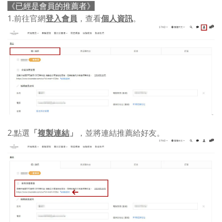
已經是會員的推薦者
《
》
1.前往官網
登入會員
，查看
個人資訊
。
2.點選
「
複製連結
」
，並將連結推薦給好友。