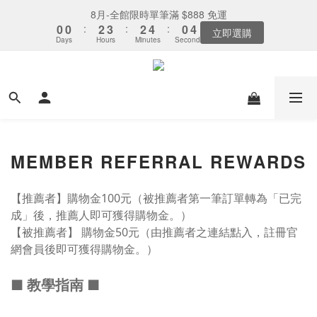
2
7
8
7
8
7
9
5
5
5
0
1
0
2
8
3
1
4
1
3
3
4
4
3
3
5
5
1
1
下單選全家取貨：送「霜淇淋禮物卡」x1
8月-全館限時單筆滿 $888 免運
1
6
7
6
7
6
8
4
4
4
0
1
7
2
0
3
0
:
:
2
2
3
3
:
:
2
2
4
4
:
:
0
0
0
5
6
5
6
5
7
3
最後倒數
立即選購
3
3
0
6
Days
Days
Hours
Hours
Minutes
Minutes
Seconds
Seconds
1
2
1
1
2
2
1
1
3
3
4
5
4
5
4
6
2
2
2
5
0
1
0
0
1
1
0
0
2
2
3
4
3
4
3
5
1
下單選全家取貨：送「霜淇淋禮物卡」x1
1
1
4
0
0
0
1
1
2
3
:
2
3
:
2
4
:
0
0
0
最後倒數
3
0
0
Days
Hours
Minutes
Seconds
1
2
1
2
1
3
2
0
1
0
1
0
2
1
0
0
1
0
0
MEMBER REFERRAL REWARDS
【推薦者】購物金100元（被推薦者第一筆訂單轉為「已完
成」後，推薦人即可獲得購物金。）
【被推薦者】 購物金50元（由推薦者之連結點入，註冊官
網會員後即可獲得購物金。）
■ 教學指南 ■