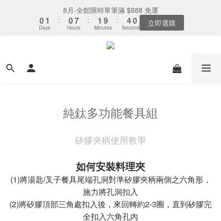
7
9
5
6
9
5
2
4
5
7
2
3
1
5
2
1
1
8
8
2
2
5
5
1
1
下單選全家取貨：送「霜淇淋禮物卡」x1
8月-全館限時單筆滿 $888 免運
6
8
4
5
8
4
1
3
4
6
1
2
0
4
1
:
:
0
0
7
7
:
:
1
1
9
9
:
:
4
4
0
0
5
7
3
4
7
3
最後倒數
立即選購
0
2
3
5
0
Days
Days
Hours
Hours
Minutes
Minutes
Seconds
Seconds
1
3
0
6
6
0
0
8
8
3
3
4
6
2
9
3
6
2
1
2
4
0
2
5
5
7
7
2
2
3
5
1
8
2
5
1
下單選全家取貨：送「霜淇淋禮物卡」x1
0
1
3
1
4
4
6
6
1
1
2
4
:
0
7
:
1
9
:
4
0
最後倒數
0
2
0
3
3
5
5
0
0
Days
Hours
Minutes
Seconds
1
3
6
0
8
3
1
2
2
4
4
0
2
5
7
2
0
1
1
3
3
1
4
6
1
0
0
2
2
0
3
5
0
1
1
純鈦多功能餐具組
2
4
0
0
1
3
0
2
矽膠夾柄使用教學
1
0
如何安裝料理夾
(1)將湯匙/叉子餐具尾端孔洞對準矽膠夾柄兩側之六角形，
施力將孔洞扣入
(2)將矽膠頂部三角處扣入後，來回轉約2-3圈，直到矽膠完
全扣入六角孔內