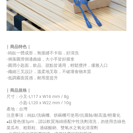
| 商品特色 |
-純鈦一體成形，無接縫不卡垢，好清洗
-俐落圓滑側邊曲線，大小手皆好握拿
-圓潤小匙面，飲品、甜點皆適用，輕鬆攪拌，優雅入口
-纖細三叉設計，溫柔地叉取，不破壞食物本質
-低調霧面質感，耐用度提升
| 商品規格 |
尺寸：小叉-L117 x W16 mm / 8g
小匙-L120 x W22 mm / 10g
產地：台灣
注意事項：純鈦/洗碗機、烘碗機可使用/抗腐蝕/耐高溫/輕量化
▴鈦發色僅3μm，請以軟質海綿搭配中性洗劑清洗，勿使用含綠色
菜瓜布、粗顆粒、過碳酸鈉、雙氧水之氧化清潔劑