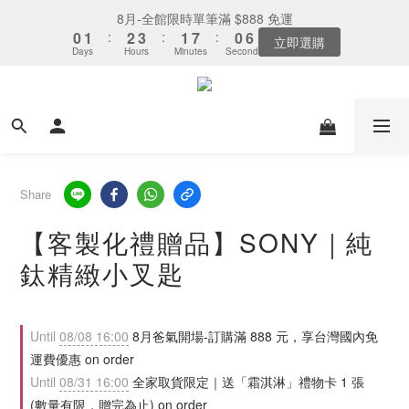
7
9
7
8
6
5
2
0
0
1
5
3
3
1
5
2
3
3
4
4
2
2
8
8
1
1
6
6
下單選全家取貨：送「霜淇淋禮物卡」x1
8月-全館限時單筆滿 $888 免運
6
8
6
7
5
4
9
1
0
4
2
2
0
4
1
:
:
2
2
3
3
:
:
1
1
7
7
:
:
0
0
5
5
5
7
5
6
4
3
8
最後倒數
立即選購
0
3
1
Days
Days
Hours
Hours
Minutes
Minutes
Seconds
Seconds
1
3
0
1
1
2
2
0
0
6
6
4
4
4
6
4
5
3
9
2
7
2
0
0
2
0
0
1
1
5
5
3
3
3
5
3
4
2
8
1
6
下單選全家取貨：送「霜淇淋禮物卡」x1
1
1
0
0
4
4
2
2
2
4
:
2
3
:
1
7
:
0
5
最後倒數
0
0
3
3
1
1
Days
Hours
Minutes
Seconds
1
3
1
2
0
6
4
2
2
0
0
0
2
0
1
5
3
1
1
1
0
4
2
0
0
0
3
1
Share
2
0
1
【客製化禮贈品】SONY｜純
0
鈦精緻小叉匙
Until
08/08 16:00
8月爸氣開場-訂購滿 888 元，享台灣國內免
運費優惠 on order
Until
08/31 16:00
全家取貨限定｜送「霜淇淋」禮物卡 1 張
(數量有限，贈完為止) on order