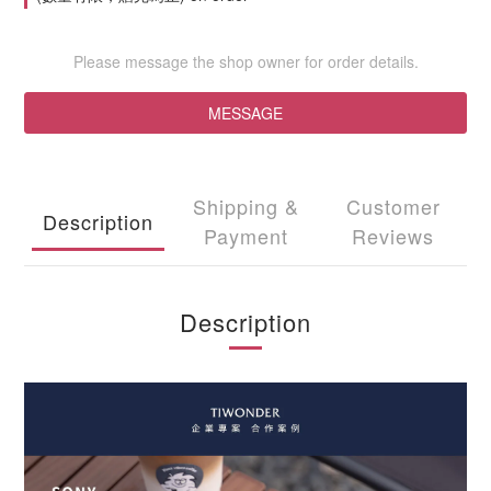
Please message the shop owner for order details.
MESSAGE
Shipping &
Customer
Description
Payment
Reviews
Description