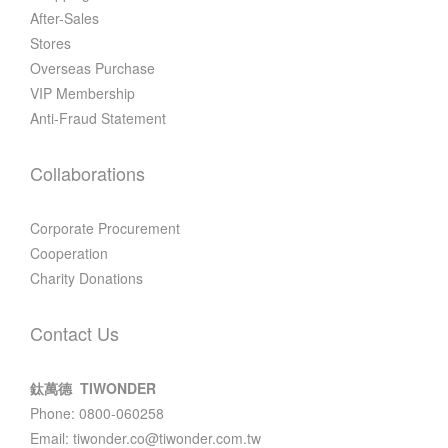
After-Sales
Stores
Overseas Purchase
VIP Membership
Anti-Fraud Statement
Collaborations
Corporate Procurement
Cooperation
Charity Donations
Contact Us
鈦萬德 TIWONDER
Phone: 0800-060258
Email: tiwonder.co@tiwonder.com.tw