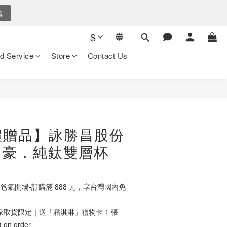
7
後倒數
後倒數
6
5
$
4
爸氣選購
nds
3
d Service
Store
Contact Us
2
購
1
0
後倒數
禮贈品】詠勝昌股份
｜豪．純鈦雙層杯
爸氣開場-訂購滿 888 元，享台灣國內免
家取貨限定｜送「霜淇淋」禮物卡 1 張
n order