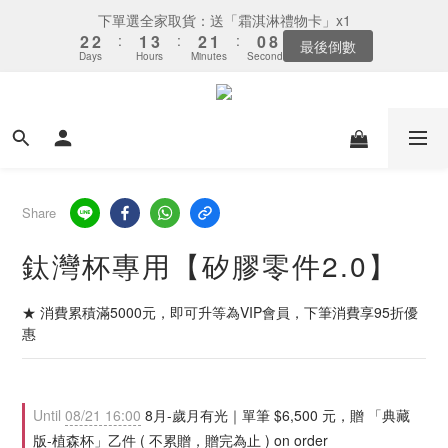
3
3
2
4
3
2
1
9
下單選全家取貨：送「霜淇淋禮物卡」x1
2
2
:
1
3
:
2
1
:
0
8
最後倒數
Days
Hours
Minutes
Seconds
1
1
0
2
1
0
7
0
0
1
0
6
0
5
4
3
2
1
Share
0
鈦灣杯專用【矽膠零件2.0】
★ 消費累積滿5000元，即可升等為VIP會員，下筆消費享95折優
惠
Until
08/21 16:00
8月-歲月有光｜單筆 $6,500 元，贈 「典藏
版-植森杯」乙件 ( 不累贈，贈完為止 ) on order