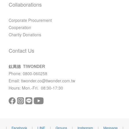
Collaborations
Corporate Procurement
Cooperation
Charity Donations
Contact Us
鈦萬德 TIWONDER
Phone: 0800-060258
Email: tiwonder.co@tiwonder.com.tw
Hours: Mon.-Fri. 08:30-17:30
｜
Facebook
｜
LINE
｜
Groups
｜
Instagram
｜
Message
｜