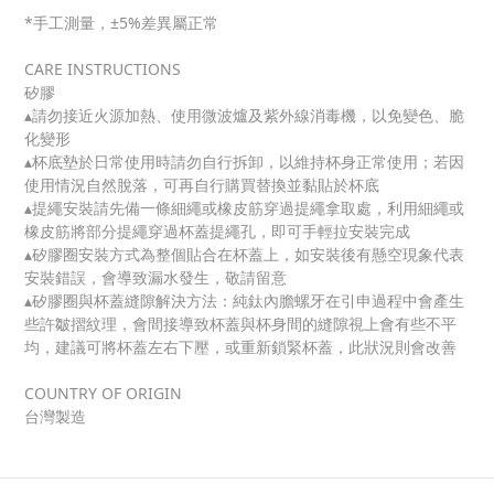
*手工測量，±5%差異屬正常
CARE INSTRUCTIONS
矽膠
▴請勿接近火源加熱、使用微波爐及紫外線消毒機，以免變色、脆
化變形
▴杯底墊於日常使用時請勿自行拆卸，以維持杯身正常使用；若因
使用情況自然脫落，可再自行購買替換並黏貼於杯底
▴提繩安裝請先備一條細繩或橡皮筋穿過提繩拿取處，利用細繩或
橡皮筋將部分提繩穿過杯蓋提繩孔，即可手輕拉安裝完成
▴矽膠圈安裝方式為整個貼合在杯蓋上，如安裝後有懸空現象代表
安裝錯誤，會導致漏水發生，敬請留意
▴矽膠圈與杯蓋縫隙解決方法：純鈦內膽螺牙在引申過程中會產生
些許皺摺紋理，會間接導致杯蓋與杯身間的縫隙視上會有些不平
均，建議可將杯蓋左右下壓，或重新鎖緊杯蓋，此狀況則會改善
COUNTRY OF ORIGIN
台灣製造