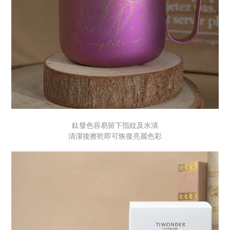
鈦發色容易留下指紋及水漬
清潔後擦乾即可恢復亮麗色彩