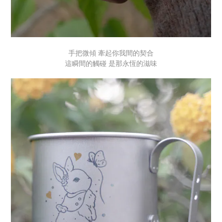
手把微傾 牽起你我間的契合
這瞬間的觸碰 是那永恆的滋味