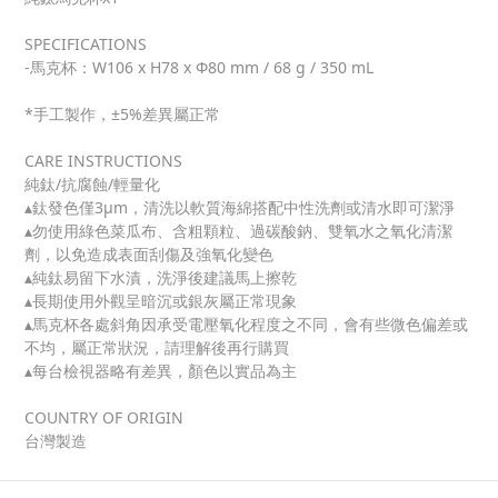
SPECIFICATIONS
-馬克杯：W106 x H78 x Φ80 mm / 68 g / 350 mL
*手工製作，±5%差異屬正常
CARE INSTRUCTIONS
純鈦/抗腐蝕/輕量化
▴鈦發色僅3μm，清洗以軟質海綿搭配中性洗劑或清水即可潔淨
▴勿使用綠色菜瓜布、含粗顆粒、過碳酸鈉、雙氧水之氧化清潔
劑，以免造成表面刮傷及強氧化變色
▴純鈦易留下水漬，洗淨後建議馬上擦乾
▴長期使用外觀呈暗沉或銀灰屬正常現象
▴馬克杯各處斜角因承受電壓氧化程度之不同，會有些微色偏差或
不均，屬正常狀況，請理解後再行購買
▴每台檢視器略有差異，顏色以實品為主
COUNTRY OF ORIGIN
台灣製造