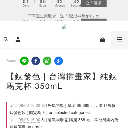
5
6
5
5
7
8
5
8
9
8
8
8
3
3
5
5
1
1
7
7
1
1
3
3
4
4
1
1
下單選全家取貨：送「霜淇淋禮物卡」x1
下單選全家取貨：送「霜淇淋禮物卡」x1
4
5
4
4
6
7
4
7
8
7
7
9
7
2
2
4
4
:
:
0
0
6
6
:
:
0
0
2
2
:
:
3
3
0
0
3
4
3
9
3
5
6
3
最後倒數
最後倒數
6
7
6
6
8
9
6
9
9
9
Days
Days
Hours
Hours
Minutes
Minutes
Seconds
Seconds
1
1
3
3
5
5
1
1
2
2
2
3
2
8
2
4
5
2
5
6
5
5
7
8
5
8
8
8
0
0
2
2
4
4
0
0
1
1
1
2
1
7
1
3
4
1
爸氣獻禮．鈦有心： 單筆消費滿 $8,888 - 贈 鈦境盤 乙個
4
5
4
4
6
7
4
9
7
7
9
7
1
1
3
3
0
0
0
1
:
0
6
:
0
2
:
3
0
3
4
3
9
3
5
6
3
爸氣選購
8
6
6
8
9
6
0
0
2
2
Days
Hours
Minutes
Seconds
0
5
1
2
2
3
2
8
2
4
5
2
7
9
5
5
7
8
5
1
1
4
0
1
1
2
1
7
1
3
4
1
8月-全館限時單筆滿 $888 免運
6
8
4
4
6
7
4
0
0
3
0
0
1
:
0
6
:
0
2
:
3
0
5
7
3
9
3
5
6
3
立即選購
2
Days
Hours
Minutes
Seconds
0
5
1
2
4
6
2
8
2
4
5
2
Share
1
4
0
1
3
5
1
7
1
3
4
1
下單選全家取貨：送「霜淇淋禮物卡」x1
0
3
0
【鈦發色 | 台灣插畫家】純鈦
2
4
:
0
6
:
0
2
:
3
0
最後倒數
2
Days
Hours
Minutes
Seconds
1
3
5
1
2
馬克杯 350mL
1
0
2
4
0
1
0
1
3
0
0
2
1
Until
08/08 16:00
8月爸氣開場｜單筆 $8,888 元，贈 鈦境盤-
0
鈦發色款 ( 贈完為止 ) on selected categories
Until
08/08 16:00
8月爸氣開場-訂購滿 888 元，享台灣國內免
運費優惠 on order