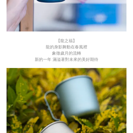
【龍之福】
龍的身影舞動在春風裡
象徵歲月的流轉
新的一年 滿溢著對未來的美好期待