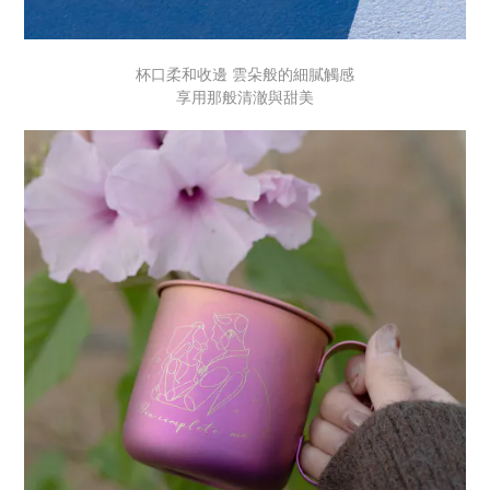
杯口柔和收邊 雲朵般的細膩觸感
享用那般清澈與甜美