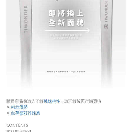
購買商品前請先了解
純鈦特性
，請理解後再行購買唷
➤
純鈦優勢
➤
鈦萬德好評推薦
CONTENTS
純鈦馬克杯x1