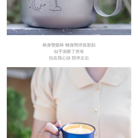
柄身雙眼眸 轉身間停留那刻
似乎洞察了所有
扣在我心頭 陪伴左右