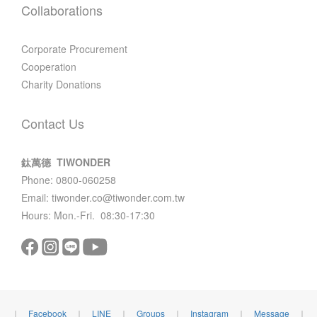
Collaborations
Corporate Procurement
Cooperation
Charity Donations
Contact Us
鈦萬德 TIWONDER
Phone: 0800-060258
Email: tiwonder.co@tiwonder.com.tw
Hours: Mon.-Fri. 08:30-17:30
｜
Facebook
｜
LINE
｜
Groups
｜
Instagram
｜
Message
｜