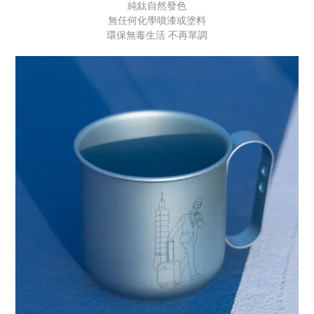
純鈦自然發色
無任何化學噴漆或塗料
環保無毒生活 不再單調