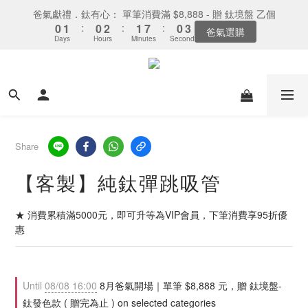
5
6
5
7
6
5
4
4
8
9
8
7
0
2
0
5
3
1
5
2
1
1
3
3
2
2
8
8
1
1
0
爸氣獻禮．鈦有心： 單筆消費滿 $8,888 - 贈 鈦境盤 乙個
下單選全家取貨：送「霜淇淋禮物卡」x1
4
5
4
6
5
4
3
3
9
7
9
8
7
6
1
4
2
0
4
1
:
:
0
0
2
2
:
:
1
1
7
7
:
:
0
0
9
3
4
3
5
4
3
最後倒數
爸氣選購
2
2
8
6
8
7
6
5
0
3
Days
Days
Hours
Hours
Minutes
Minutes
Seconds
Seconds
1
3
0
1
1
0
0
6
6
8
2
3
2
4
3
9
2
1
1
7
9
5
7
6
5
4
2
0
2
0
0
5
5
7
1
2
1
3
2
8
1
0
0
8月-全館限時單筆滿 $888 免運
6
8
4
6
5
4
3
1
1
4
4
6
0
1
:
0
2
:
1
7
:
0
5
7
3
5
4
3
立即選購
2
0
0
3
3
5
Days
Hours
Minutes
Seconds
0
1
0
6
4
6
2
4
3
9
2
1
2
2
4
0
5
3
5
1
3
2
8
1
0
下單選全家取貨：送「霜淇淋禮物卡」x1
1
1
3
4
2
4
:
0
2
:
1
7
:
0
最後倒數
0
0
2
3
Days
Hours
Minutes
Seconds
1
3
1
0
6
Share
1
2
0
2
0
5
0
1
1
4
【客製】純鈦彈跳吸管
0
0
3
2
★ 消費累積滿5000元，即可升等為VIP會員，下筆消費享95折優
1
惠
0
Until
08/08 16:00
8月爸氣開場｜單筆 $8,888 元，贈 鈦境盤-
鈦發色款 ( 贈完為止 ) on selected categories