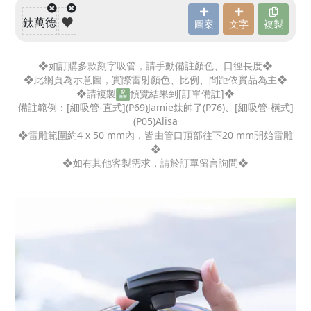
❖如訂購多款刻字吸管，請手動備註顏色、口徑長度❖
❖此網頁為示意圖，實際雷射顏色、比例、間距依實品為主❖
❖請複製
預覽結果到[訂單備註]❖
備註範例：[細吸管-直式](P69)Jamie鈦帥了(P76)、[細吸管-橫式]
(P05)Alisa
❖雷雕範圍約4 x 50 mm內，皆由管口頂部往下20 mm開始雷雕
❖
❖如有其他客製需求，請於訂單留言詢問❖