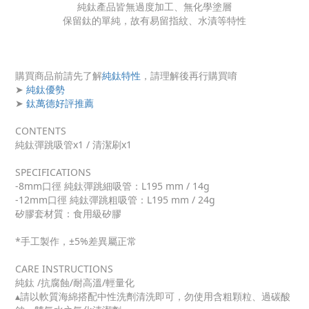
純鈦產品皆無過度加工、無化學塗層
保留鈦的單純，故有易留指紋、水漬等特性
購買商品前請先了解
純鈦特性
，請理解後再行購買唷
➤
純鈦優勢
➤
鈦萬德好評推薦
CONTENTS
純鈦彈跳吸管x1 / 清潔刷x1
SPECIFICATIONS
-8mm口徑 純鈦彈跳細吸管：L195 mm / 14g
-12mm口徑 純鈦彈跳粗吸管：L195 mm / 24g
矽膠套材質：食用級矽膠
*手工製作，±5%差異屬正常
CARE INSTRUCTIONS
純鈦 /抗腐蝕/耐高溫/輕量化
▴請以軟質海綿搭配中性洗劑清洗即可，勿使用含粗顆粒、過碳酸