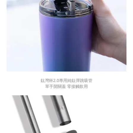
鈦灣杯2.0專用純鈦彈跳吸管
單手開關蓋 零接觸飲用