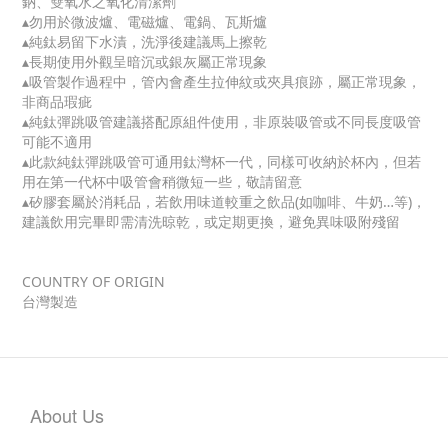
鈉、雙氧水之氧化清潔劑
▴勿用於微波爐、電磁爐、電鍋、瓦斯爐
▴純鈦易留下水漬，洗淨後建議馬上擦乾
▴長期使用外觀呈暗沉或銀灰屬正常現象
▴吸管製作過程中，管內會產生拉伸紋或夾具痕跡，屬正常現象，
非商品瑕疵
▴純鈦彈跳吸管建議搭配原組件使用，非原裝吸管或不同長度吸管
可能不適用
▴此款純鈦彈跳吸管可通用鈦灣杯一代，同樣可收納於杯內，但若
用在第一代杯中吸管會稍微短一些，敬請留意
▴矽膠套屬於消耗品，若飲用味道較重之飲品(如咖啡、牛奶…等)，
建議飲用完畢即需清洗晾乾，或定期更換，避免異味吸附殘留
COUNTRY OF ORIGIN
台灣製造
About Us