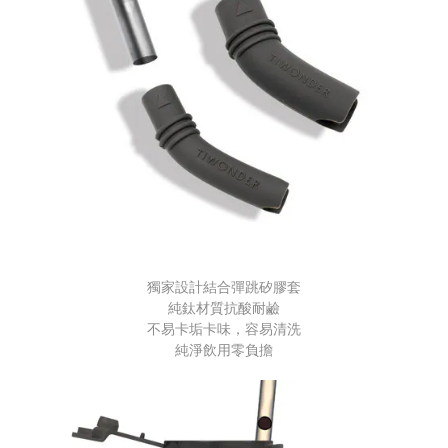
獨家設計結合彈跳矽膠套
純鈦材質抗酸耐鹼
不易卡垢卡味，容易清洗
純淨飲用零負擔