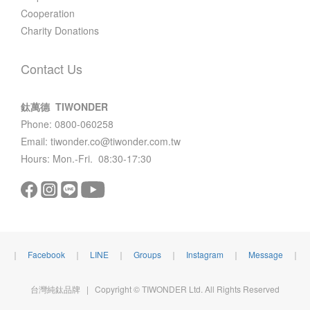
Cooperation
Charity Donations
Contact Us
鈦萬德 TIWONDER
Phone: 0800-060258
Email: tiwonder.co@tiwonder.com.tw
Hours: Mon.-Fri. 08:30-17:30
｜
Facebook
｜
LINE
｜
Groups
｜
Instagram
｜
Message
｜
台灣純鈦品牌 | Copyright © TIWONDER Ltd. All Rights Reserved