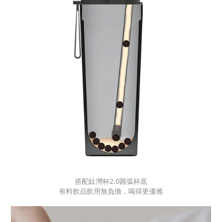
搭配鈦灣杯2.0圓弧杯底
有料飲品飲用無負擔，喝得更優雅