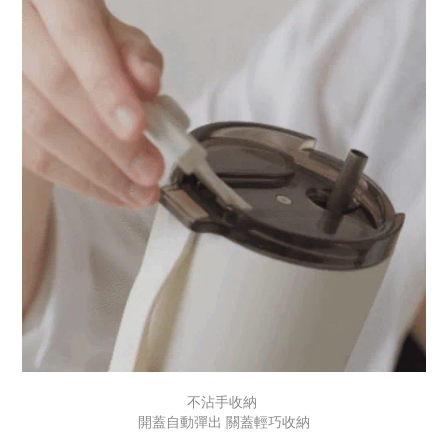
不沾手收納
開蓋自動彈出 關蓋輕巧收納