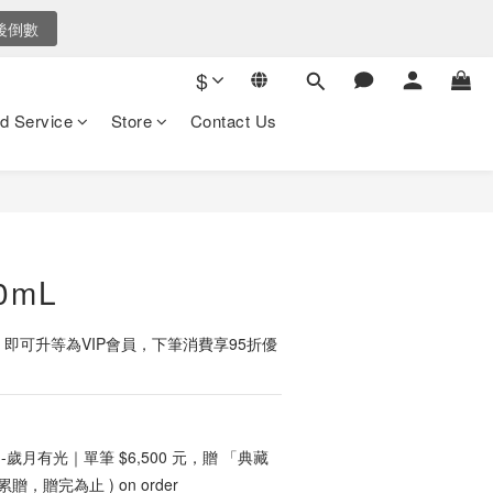
後倒數
$
d Service
Store
Contact Us
BUY NOW
0mL
，即可升等為VIP會員，下筆消費享95折優
-歲月有光｜單筆 $6,500 元，贈 「典藏
贈，贈完為止 ) on order