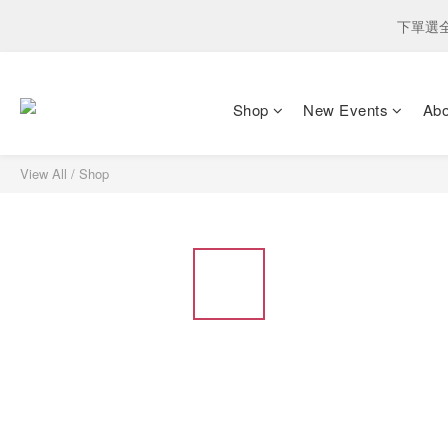
下單選
Shop
New Events
Ab
View All
/
Shop