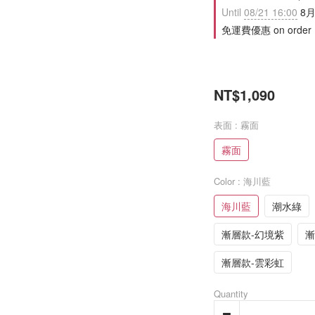
Until
08/21 16:00
8月
免運費優惠 on order
NT$1,090
表面
: 霧面
霧面
Color
: 海川藍
海川藍
潮水綠
漸層款-幻境紫
漸
漸層款-雲彩虹
Quantity