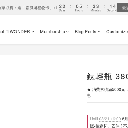
2
2
:
0
5
:
3
3
:
1
3
全家取貨：送「霜淇淋禮物卡」x1
最
Days
Hours
Minutes
Seconds
1
1
4
2
2
0
2
0
0
3
1
1
1
2
0
0
0
1
out TIWONDER
Membership
Blog Posts
Customize
0
鈦輕瓶 38
★ 消費累積滿5000元
惠
Until
08/21 16:00
8月
版-植森杯」乙件 ( 不累