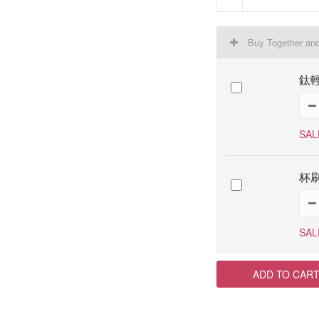
Buy Together an
鈦輕
SAL
杯
SAL
ADD TO CAR