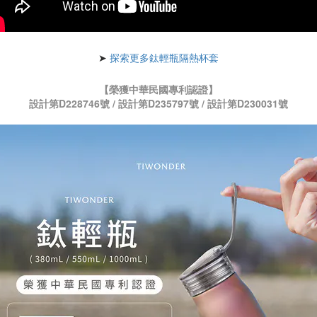
➤
探索更多鈦輕瓶隔熱杯套
【榮獲中華民國專利認證】
設計第D228746號 / 設計第D235797號 / 設計第D230031號