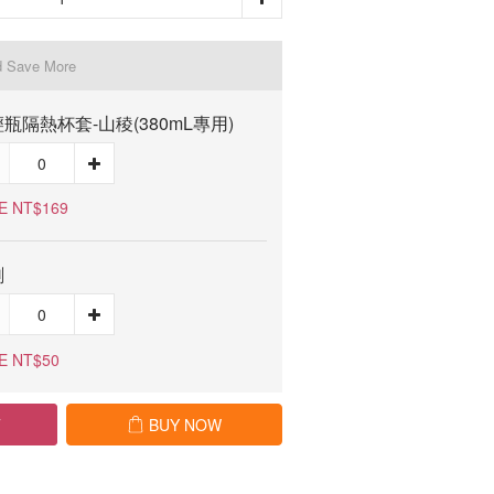
d Save More
瓶隔熱杯套-山稜(380mL專用)
E NT$169
刷
E NT$50
T
BUY NOW