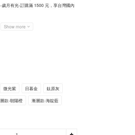
-歲月有光-訂購滿 1500 元，享台灣國內
Show more
微光紫
日暮金
鈦原灰
層款-朝陽橙
漸層款-海靛藍