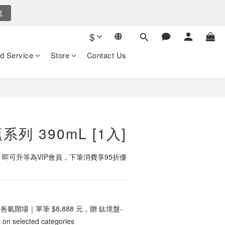
購
後倒數
$
後倒數
d Service
Store
Contact Us
BUY NOW
系列 390mL [1入]
，即可升等為VIP會員，下筆消費享95折優
爸氣開場｜單筆 $8,888 元，贈 鈦境盤-
selected categories