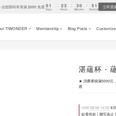
1
1
1
0
8
5
7
5
6
6
3
3
3
0
1
1
5
5
0
1
2
:
4
2
:
3
2
:
3
3
:
0
3
:
0
:
0
0
0
全家取貨：送「霜淇淋禮物卡」x1
-全館限時單筆滿 $888 免運
立即選
最
7
4
6
4
5
5
2
2
2
0
0
Days
Days
Hours
Hours
Minutes
Minutes
Seconds
Seconds
4
4
0
1
3
1
2
1
2
2
2
6
3
5
3
4
4
1
1
1
3
3
0
2
0
1
0
1
1
1
5
2
4
:
2
3
:
3
0
:
0
0
全家取貨：送「霜淇淋禮物卡」x1
最
2
2
1
0
0
0
0
Days
Hours
Minutes
Seconds
4
1
3
1
2
2
1
1
0
out TIWONDER
Membership
Blog Posts
Customize
3
0
2
0
1
1
0
0
2
1
0
0
1
0
0
湛蘊杯 - 蘊
★ 消費累積滿5000元
惠
Until
08/08 16:00
8月
鈦發色款 ( 贈完為止 ) on 