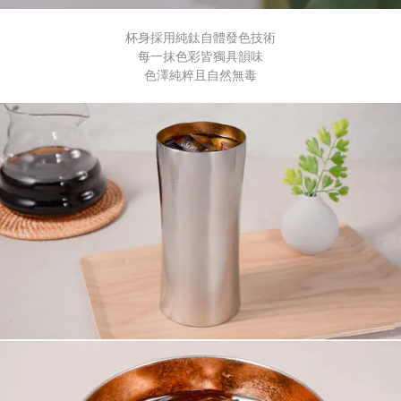
杯身採用純鈦自體發色技術
每一抹色彩皆獨具韻味
色澤純粹且自然無毒