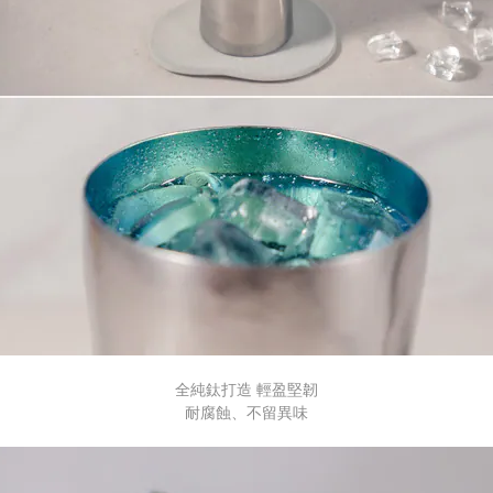
全純鈦打造 輕盈堅韌
耐腐蝕、不留異味