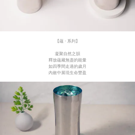
【蘊 · 系列】
凝聚自然之韻
釋放蘊藏無盡的能量
如四季間走過的歲月
內斂中展現生命豐盈