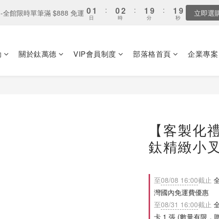
8
9
9
3
4
3
5
4
4
5
6
5
7
6
6
2
2
4
4
:
:
0
0
2
2
:
:
1
1
9
9
:
:
1
1
7
7
9
7
9
8
8
全家取貨：送「霜淇淋禮物卡」x1
全家取貨：送「霜淇淋禮物卡」x1
最
最
2
3
2
4
3
3
4
5
4
6
5
5
日
日
時
時
分
分
秒
秒
1
1
3
3
1
1
0
0
8
8
0
0
6
6
8
6
8
7
7
1
2
1
3
2
2
3
4
3
5
4
4
0
0
2
2
0
0
7
7
5
5
7
9
5
7
6
6
0
1
:
0
2
:
1
9
:
1
 單筆消費滿 $8,888 - 贈 鈦境盤 乙個
2
3
2
4
3
3
9
1
1
6
6
4
4
6
8
4
6
5
5
日
時
分
0
1
0
8
0
1
2
1
3
2
2
8
0
0
5
5
3
3
動
關於鈦萬德
VIP會員制度
部落格首頁
企業專案
5
7
3
5
4
4
0
7
0
1
:
0
2
:
1
9
:
1
7
-全館限時單筆滿 $888 免運
4
4
2
2
立即選
4
6
2
4
3
3
9
6
日
時
分
秒
0
1
0
8
0
6
3
3
1
1
3
5
1
3
2
2
8
5
0
7
5
2
2
0
0
2
4
:
0
2
:
1
9
:
1
7
全家取貨：送「霜淇淋禮物卡」x1
4
最
6
4
日
時
分
秒
1
1
1
3
1
0
8
0
6
3
5
3
0
0
0
2
0
7
5
2
4
2
1
6
4
1
【客製化禮
3
1
0
5
3
0
2
0
4
2
鈦精緻小
1
3
1
0
2
0
1
至
08/08 16:00
截止
全
0
灣國內免運費優惠
至
08/31 16:00
截止
全
卡 1 張 (數量有限，