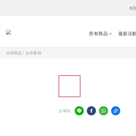
下單選
下單選
爸氣獻禮．鈦有心：
所有商品
最新活
8月
全部商品
/
合作案例
下單選
分享到