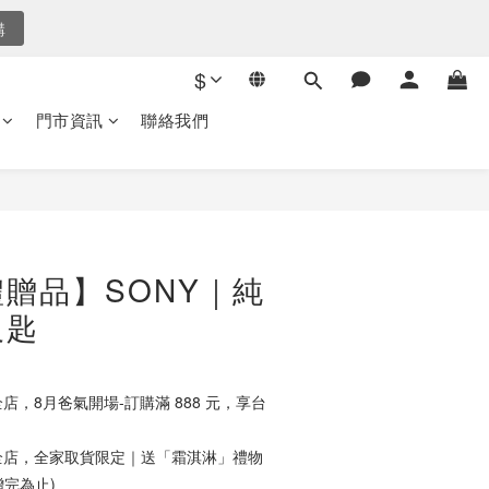
後倒數
後倒數
9
8
$
7
爸氣選購
秒
6
門市資訊
聯絡我們
5
購
4
3
後倒數
2
1
0
贈品】SONY｜純
叉匙
店，8月爸氣開場-訂購滿 888 元，享台
店，全家取貨限定｜送「霜淇淋」禮物
贈完為止)