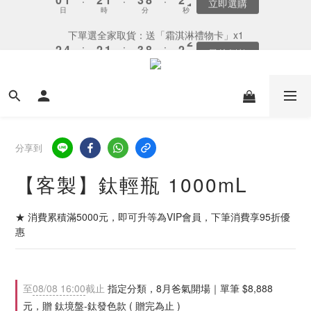
6
5
6
7
6
8
7
9
8
9
9
2
2
3
3
5
5
3
3
2
2
4
4
9
9
3
3
下單選全家取貨：送「霜淇淋禮物卡」x1
下單選全家取貨：送「霜淇淋禮物卡」x1
5
4
5
6
5
7
6
8
7
8
9
8
9
1
1
2
2
4
4
:
:
2
2
1
1
:
:
3
3
8
8
:
:
2
2
4
3
4
5
4
6
5
最後倒數
最後倒數
7
6
7
8
7
9
8
日
日
時
時
分
分
秒
秒
0
0
1
1
3
3
1
1
0
0
2
2
7
7
1
1
3
2
3
4
3
5
4
6
5
6
7
6
8
7
9
9
0
0
2
2
0
0
1
1
6
6
0
0
2
1
2
3
2
4
9
3
爸氣獻禮．鈦有心： 單筆消費滿 $8,888 - 贈 鈦境盤 乙個
5
4
5
6
5
7
6
8
9
9
8
9
1
1
0
0
5
5
1
0
1
:
2
1
:
3
8
:
2
4
3
4
5
4
6
5
爸氣選購
7
8
8
7
9
8
0
0
4
4
日
時
分
秒
0
0
1
0
2
7
1
3
2
3
4
3
5
4
6
7
9
7
6
8
7
3
3
0
1
6
0
2
1
2
3
2
4
9
3
8月-全館限時單筆滿 $888 免運
5
6
8
6
5
7
6
2
2
0
5
1
0
1
:
2
1
:
3
8
:
2
4
5
7
5
4
6
5
立即選購
1
1
4
日
時
分
秒
0
0
1
0
2
7
1
3
4
6
4
3
5
4
分享到
0
0
3
0
1
6
0
2
3
5
3
2
4
9
3
下單選全家取貨：送「霜淇淋禮物卡」x1
2
0
5
【客製】鈦輕瓶 1000mL
1
2
4
:
2
1
:
3
8
:
2
最後倒數
1
4
日
時
分
秒
0
1
3
1
0
2
7
1
0
3
0
2
0
1
6
0
★ 消費累積滿5000元，即可升等為VIP會員，下筆消費享95折優
2
1
0
5
惠
1
0
4
0
3
2
1
至
08/08 16:00
截止
指定分類，8月爸氣開場｜單筆 $8,888
0
元，贈 鈦境盤-鈦發色款 ( 贈完為止 )