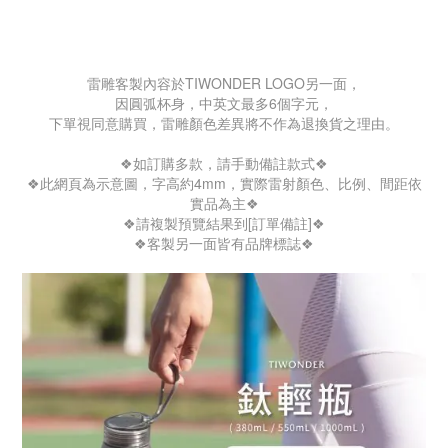
雷雕客製內容於TIWONDER LOGO另一面，
因圓弧杯身，中英文最多6個字元，
下單視同意購買，雷雕顏色差異將不作為退換貨之理由。
❖如訂購多款，請手動備註款式❖
❖此網頁為示意圖，字高約4mm
，實際雷射顏色、比例、間距依
實品為主❖
❖請複製預覽結果到[訂單備註]❖
❖客製另一面皆有品牌標誌❖