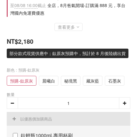
至
08/08 16:00
截止
全店，8月爸氣開場-訂購滿 888 元，享台
灣國內免運費優惠
查看更多
NT$2,180
部分款式現貨供應中；鈦原灰預購中，預計於 8 月後陸續出貨
顏色
: 預購-鈦原灰
預購-鈦原灰
晨曦白
秘境黑
藏灰藍
石墨灰
數量
以優惠價加購商品
鈦輕瓶1000mL專用杯刷