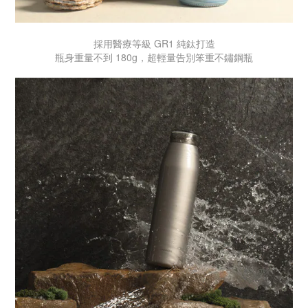
採用醫療等級 GR1 純鈦打造
瓶身重量不到 180g，超輕量告別笨重不鏽鋼瓶