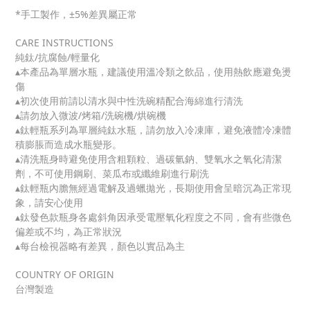
*手工製作，±5%差異屬正常
CARE INSTRUCTIONS
純鈦/抗腐蝕/輕量化
▴本產品為單層水瓶，建議使用溫冷類之飲品，使用熱飲應避免燙
傷
▴初次使用前請以清水與中性洗碗精配合海綿進行清洗
▴請勿放入微波/烤箱/洗碗機/烘碗機
▴鈦輕瓶系列為單層純鈦水瓶，請勿放入
冷凍庫，避免液體冷凍體
積膨脹而造成水瓶變形。
▴清洗瓶身時避免使用含粗顆粒、過碳氫鈉、雙氧水之氧化清潔
劑，不可使用鋼刷、菜瓜布或纖維刷進行刷洗
▴鈦輕瓶內膽無經過電解及過蠟拋光，長期使用會呈暗沉為正常現
象，請安心使用
▴鈦發色款瓶身各處斜角因承受電壓氧化程度之不同，會有些微色
偏差或不均，為正常狀況
▴每台檢視器略有差異，顏色以實品為主
COUNTRY OF ORIGIN
台灣製造