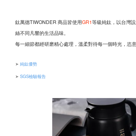
鈦萬德TIWONDER 商品皆使用
GR1
等級純鈦，以台灣設
絲不同凡響的生活品味。
每一細節都經研磨精心處理，溫柔對待每一個時光，恣
➤
純鈦優勢
➤
SGS檢驗報告