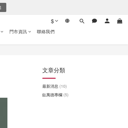
1
購
後倒數
0
$
後倒數
門市資訊
聯絡我們
文章分類
最新消息
(10)
鈦萬德專欄
(5)