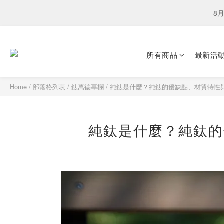
下單選
8月
下單選
所有商品
最新活
Home
/
部落格列表
/
鈦萬德專欄
/
純鈦是什麼？純鈦的優缺點、材質特性
純鈦是什麼？純鈦的