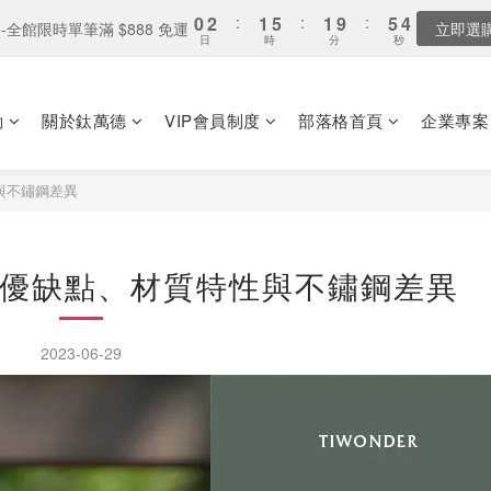
1
1
5
1
5
8
4
8
4
8
6
0
3
7
3
0
2
2
:
5
1
:
5
1
:
5
1
:
9
1
:
9
5
:
3
5
3
全家取貨：送「霜淇淋禮物卡」x1
-全館限時單筆滿 $888 免運
0
0
4
0
立即選
最
4
7
3
7
3
7
5
2
6
2
日
日
時
時
分
分
秒
秒
1
1
4
0
4
0
4
0
8
0
8
4
2
4
2
3
3
6
2
6
2
6
4
1
5
1
0
0
3
3
3
7
7
3
1
3
1
2
2
5
:
1
5
:
1
9
:
5
3
全家取貨：送「霜淇淋禮物卡」x1
0
4
最
0
2
2
2
6
6
2
0
2
0
日
時
分
秒
1
1
4
0
4
0
8
4
2
3
1
1
1
5
5
1
1
動
關於鈦萬德
VIP會員制度
部落格首頁
企業專案
0
0
3
3
7
3
1
2
0
0
0
4
4
0
0
2
2
6
2
0
1
3
3
1
1
5
1
0
與不鏽鋼差異
2
2
0
0
4
0
1
1
3
0
0
2
1
優缺點、材質特性與不鏽鋼差異
0
2023-06-29