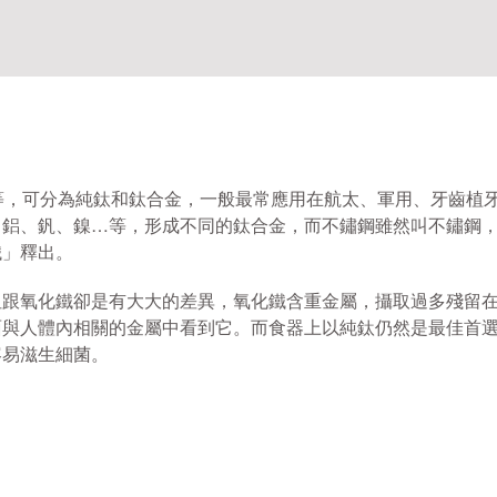
…等，可分為純鈦和鈦合金，一般最常應用在航太、軍用、牙齒植
、鋁、釩、鎳…等，形成不同的鈦合金，而不鏽鋼雖然叫不鏽鋼
鐵」釋出。
但跟氧化鐵卻是有大大的差異，氧化鐵含重金屬，攝取過多殘留
面與人體內相關的金屬中看到它。而食器上以純鈦仍然是最佳首
容易滋生細菌。