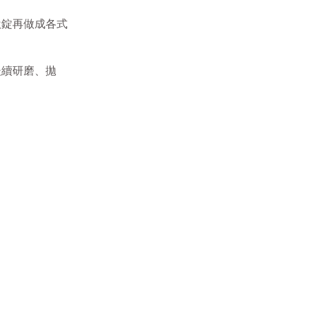
鈦錠再做成各式
後續研磨、拋