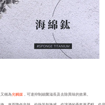
般又稱為
光觸媒
，可達抑制細菌滋長及去除異味的效果。
轉換，進而降低辛辣、灼熱等刺激感，也讓酒的香氣更柔醇，也