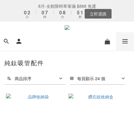
7
5
5
6
0
2
3
0
0
5
6
3
3
1
6
3
1
1
8
8
1
1
9
9
6
6
2
2
下單選全家取貨：送「霜淇淋禮物卡」x1
8月-全館限時單筆滿 $888 免運
6
9
4
4
9
5
1
2
4
5
2
2
0
5
2
:
:
0
0
7
7
:
:
0
0
8
8
:
:
5
5
1
1
5
8
3
3
8
4
最後倒數
立即選購
0
1
3
4
1
日
日
時
時
分
分
秒
秒
1
4
1
6
6
7
7
4
4
0
0
4
7
2
9
2
7
3
0
2
3
0
0
3
0
5
5
6
6
3
3
3
6
1
8
1
9
6
2
下單選全家取貨：送「霜淇淋禮物卡」x1
1
2
2
4
4
5
5
2
2
2
5
:
0
7
:
0
8
:
5
1
最後倒數
0
1
1
3
3
4
4
1
1
日
時
分
秒
1
4
6
7
4
0
0
0
2
2
3
3
0
0
0
3
5
6
3
1
1
2
2
2
4
5
2
0
0
1
1
1
3
4
1
純鈦吸管配件
0
0
0
2
3
0
1
2
商品排序
每頁顯示 24 個
0
1
0