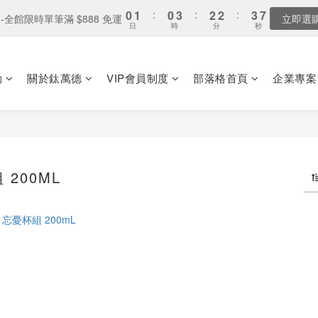
3
0
5
7
3
6
5
5
6
1
0
0
1
7
7
0
1
2
:
4
0
:
3
0
:
3
2
:
2
2
:
2
3
:
3
2
9
全家取貨：送「霜淇淋禮物卡」x1
-全館限時單筆滿 $888 免運
立即選
最
4
6
2
5
4
4
5
0
0
日
日
時
時
分
分
秒
秒
6
6
0
1
3
2
2
1
1
1
1
2
2
1
8
3
5
1
4
3
3
4
5
5
0
2
1
1
0
0
0
0
1
1
0
7
2
4
:
0
3
:
2
2
:
3
全家取貨：送「霜淇淋禮物卡」x1
最
4
4
1
0
0
0
0
日
時
分
秒
6
1
3
2
1
1
2
3
3
0
動
關於鈦萬德
VIP會員制度
部落格首頁
企業專案
5
0
2
1
0
0
1
2
2
4
1
0
0
1
1
3
0
0
0
2
1
0
200ML