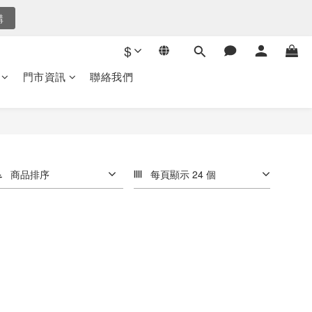
5
購
後倒數
4
3
$
2
後倒數
1
門市資訊
聯絡我們
0
商品排序
每頁顯示 24 個