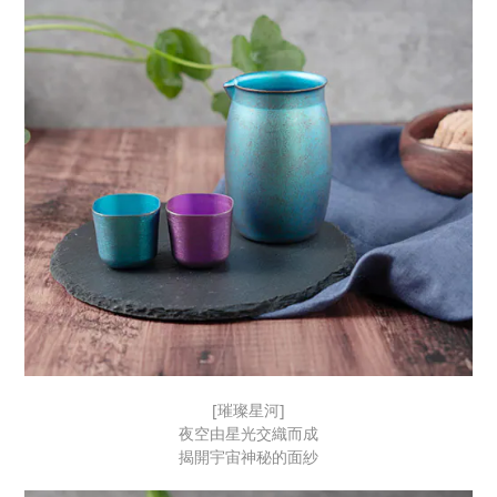
[璀璨星河]
夜空由星光交織而成
揭開宇宙神秘的面紗