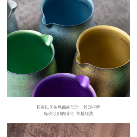
杯身以仿生鳥曲線設計、錐形杯嘴
每次傾倒的瞬間 都是經典