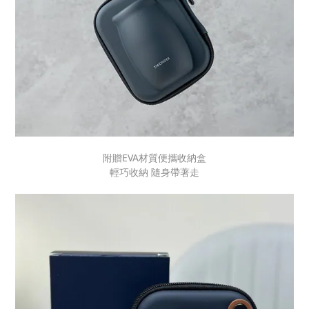
附贈EVA材質便攜收納盒
輕巧收納 隨身帶著走