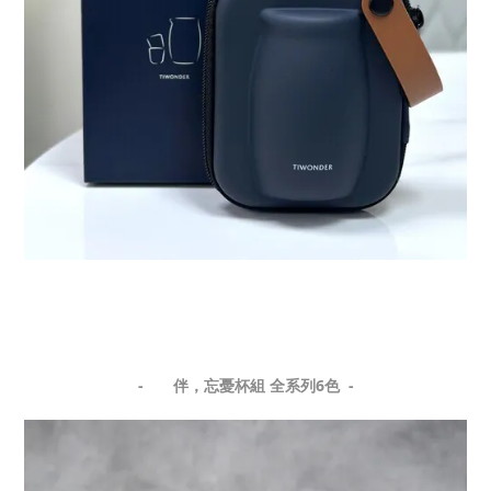
-
伴，忘憂杯組 全系列6色
-