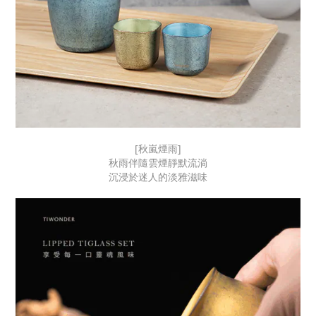
[秋嵐煙雨]
秋雨伴隨雲煙靜默流淌
沉浸於迷人的淡雅滋味