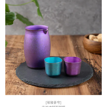
[璀璨蒼穹]