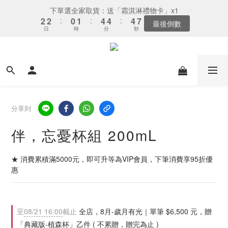
3
3
1
2
5
5
5
5
下單選全家取貨：送「霜淇淋禮物卡」x1
2
2
:
0
1
:
4
4
:
4
4
最後倒數
日
時
分
秒
1
1
0
3
3
3
3
0
0
2
2
2
2
1
1
1
1
0
0
0
0
分享到
伴，忘憂杯組 200mL
★ 消費累積滿5000元，即可升等為VIP會員，下筆消費享95折優
惠
至
08/21 16:00
截止
全店，8月-歲月有光｜單筆 $6,500 元，贈
「典藏版-植森杯」乙件 ( 不累贈，贈完為止 )