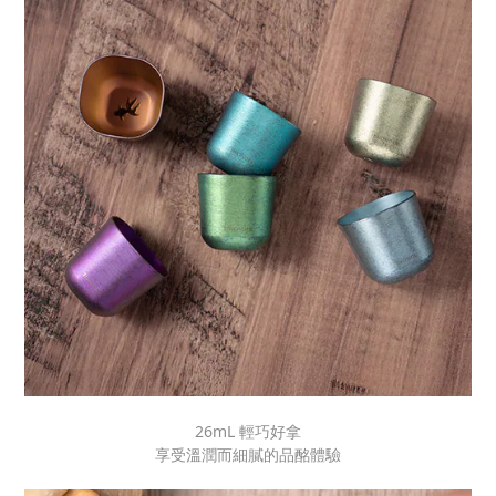
26mL 輕巧好拿
享受溫潤而細膩的品酩體驗