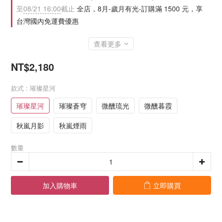
至
08/21 16:00
截止
全店，8月-歲月有光-訂購滿 1500 元，享
台灣國內免運費優惠
查看更多
NT$2,180
款式
: 璀璨星河
璀璨星河
璀璨蒼穹
微醺琉光
微醺暮霞
秋嵐月影
秋嵐煙雨
數量
加入購物車
立即購買