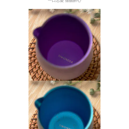
一口忘憂 微醺醉心