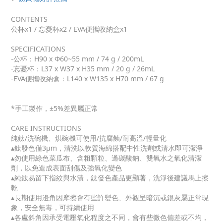
CONTENTS
公杯x1 / 忘憂杯x2 / EVA便攜收納盒x1
SPECIFICATIONS
-公杯：H90 x Φ60~55 mm / 74 g / 200mL
-忘憂杯：L37 x W37 x H35 mm / 20 g / 26mL
-EVA便攜收納盒：L140 x W135 x H70 mm / 67 g
*手工製作，±5%差異屬正常
CARE INSTRUCTIONS
純鈦/洗碗機、烘碗機可使用/抗腐蝕/耐高溫/輕量化
▴鈦發色僅3μm，清洗以軟質海綿搭配中性洗劑或清水即可潔淨
▴勿使用綠色菜瓜布、含粗顆粒、過碳酸鈉、雙氧水之氧化清潔
劑，以免造成表面刮傷及強氧化變色
▴純鈦易留下指紋與水漬，鈦發色產品更顯著，洗淨後建議馬上擦
乾
▴長期使用邊角因摩擦會有些許變色、外觀呈暗沉或銀灰屬正常現
象，安全無毒，可持續使用
▴各處斜角因承受電壓氧化程度之不同，會有些微色偏差或不均，