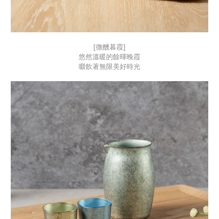
[微醺暮霞]
悠然溫暖的餘暉晚霞
啜飲著無限美好時光