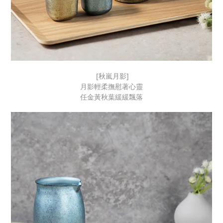
[秋嵐月影]
月影輕柔撫慰著心靈
任金黃秋葉緩緩飄落