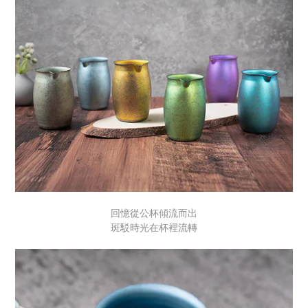
回憶從公杯傾流而出
斑駁時光在杯裡流轉