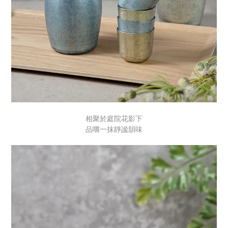
相聚於庭院花影下
品嚐一抹靜謐韻味