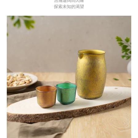
浩瀚遼闊而閃耀
探索未知的渴望