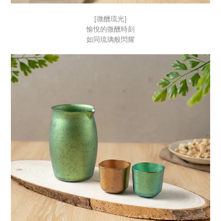
[微醺琉光]
愉悅的微醺時刻
如同琉璃般閃耀