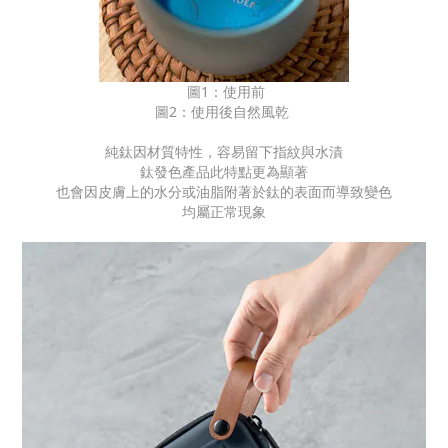
圖1：使用前
圖2：使用後自然風乾
純鈦因材質特性，容易留下指紋與水漬
鈦發色產品此特點更為顯著
也會因皮膚上的水分或油脂附著於鈦的表面而導致變色
均屬正常現象