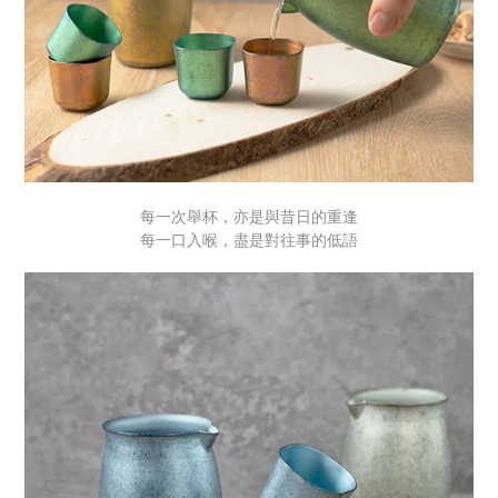
每一次舉杯，亦是與昔日的重逢
每一口入喉，盡是對往事的低語