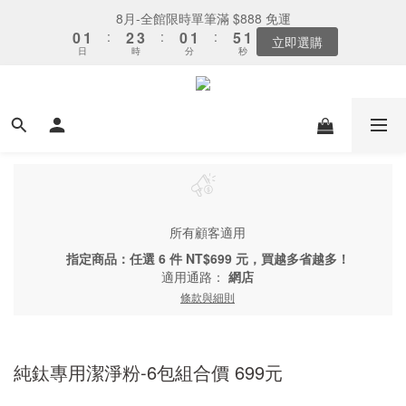
7
9
7
8
5
6
6
0
0
1
3
3
1
5
2
3
3
4
4
1
1
2
2
6
6
2
2
下單選全家取貨：送「霜淇淋禮物卡」x1
8月-全館限時單筆滿 $888 免運
6
8
6
7
4
5
9
5
0
2
2
0
4
1
:
:
2
2
3
3
:
:
0
0
1
1
:
:
5
5
1
1
5
7
5
6
3
4
8
4
最後倒數
立即選購
1
日
日
時
時
分
分
秒
秒
1
3
0
1
1
2
2
0
0
4
4
0
0
4
6
4
5
2
3
7
3
0
0
2
0
0
1
1
3
3
3
5
3
4
1
2
6
2
下單選全家取貨：送「霜淇淋禮物卡」x1
1
0
0
2
2
2
4
:
2
3
:
0
1
:
5
1
最後倒數
0
1
1
日
時
分
秒
1
3
1
2
0
4
0
0
0
0
2
0
1
3
1
0
2
0
1
0
所有顧客適用
指定商品：任選 6 件 NT$699 元，買越多省越多！
適用通路：
網店
條款與細則
純鈦專用潔淨粉-6包組合價 699元