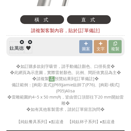
❖如訂購多款刻字吸管，請手動備註顏色、口徑長度❖
❖此網頁為示意圖，實際雷射顏色、比例、間距依實品為主❖
❖請複製
預覽結果到[訂單備註]❖
備註範例：[絢彩-直式](P69)Jamie鈦帥了(P76)、[絢彩-橫式]
(P05)Alisa
❖雷雕範圍約4~5 x 50 mm內，皆由管口頂部往下20 mm開始雷
雕❖
❖如有其他客製需求，請於訂單留言詢問❖
【純鈦餐具系列】▸點這邊
【純鈦杯子系列】▸點這邊