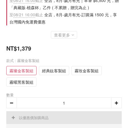
至
08/21 16:00
截止
全店，8月-歲月有光｜單筆 $6,500 元，贈
「典藏版-植森杯」乙件 ( 不累贈，贈完為止 )
至
08/21 16:00
截止
全店，8月-歲月有光-訂購滿 1500 元，享
台灣國內免運費優惠
查看更多
NT$1,379
款式
: 霧璨金客製組
霧璨金客製組
經典鈦客製組
霧玫金客製組
霧曜黑客製組
數量
以優惠價加購商品