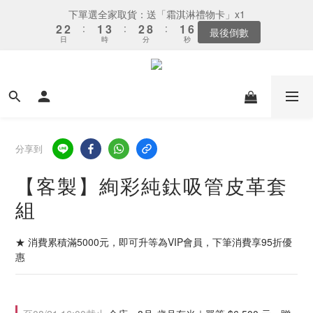
3
3
2
4
3
9
2
6
下單選全家取貨：送「霜淇淋禮物卡」x1
2
2
:
1
3
:
2
8
:
1
5
最後倒數
日
時
分
秒
1
1
0
2
1
7
0
4
0
0
1
0
6
3
0
5
2
4
1
3
0
2
1
分享到
0
【客製】絢彩純鈦吸管皮革套
組
★ 消費累積滿5000元，即可升等為VIP會員，下筆消費享95折優
惠