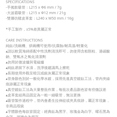
SPECIFICATIONS
-手搖飲吸管：L215 x Φ6 mm / 7g
-大波霸吸管：L215 x Φ12 mm / 21g
-雙層仿鞣皮革套：L240 x W50 mm / 16g
*手工製作，±5%差異屬正常
CARE INSTRUCTIONS
純鈦/洗碗機、烘碗機可使用/抗腐蝕/耐高溫/輕量化
▴請以軟質海綿搭配中性洗劑清洗即可，勿使用含粗顆粒、過碳酸
鈉、雙氧水之氧化清潔劑
▴勿用於微波爐與電磁爐
▴純鈦易留下水漬，洗淨後建議馬上擦乾
▴長期使用外觀呈暗沉或銀灰屬正常現象
▴管身顏色別於一般化學水鍍，採用先進真空鍍鈦工法，管內夾線
痕跡屬正常現象
▴真空鍍鈦工法為大量整批作業，每批次產品顏色皆有些微誤差
▴皮革套組商品固定為一粗一細吸管，無法更換
▴吸管製作過程中，管內會產生拉伸紋或夾具痕跡，屬正常現象，
非商品瑕疵
▴字體顏色每款皆固定：經典鈦為黑字、玫瑰金為白字、曜石黑為
金字、璀璨金為紫字