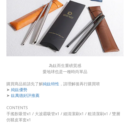
為鈦而生重磅質感
愛地球也是一種時尚單品
購買商品前請先了解
純鈦特性
，請理解後再行購買唷
➤
純鈦優勢
➤
鈦萬德好評推薦
CONTENTS
手搖飲吸管x1 / 大波霸吸管x1 / 細清潔刷x1 / 粗清潔刷x1 / 雙層
仿鞣皮革套x1