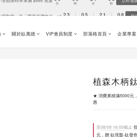
8
9
8
3
3
3
8
5
4
3
5
5
5
7
6
5
2
2
3
3
:
:
0
0
5
5
:
:
2
2
1
1
:
:
0
0
7
7
9
7
9
8
7
全家取貨：送「霜淇淋禮物卡」x1
全家取貨：送「霜淇淋禮物卡」x1
最
最
2
2
2
7
4
3
2
4
4
4
9
6
5
4
日
日
時
時
分
分
秒
秒
1
1
2
2
4
4
1
1
0
0
6
6
8
9
6
8
7
6
1
1
1
6
3
2
1
3
3
3
8
5
4
3
0
0
1
1
3
3
0
0
5
5
7
8
5
7
6
5
0
0
:
0
5
:
2
1
:
0
 單筆消費滿 $8,888 - 贈 鈦境盤 乙個
2
2
2
7
4
3
2
9
0
0
2
2
4
4
6
7
4
9
6
5
4
日
時
分
4
1
0
1
1
1
6
3
2
1
8
1
1
3
3
動
關於鈦萬德
VIP會員制度
部落格首頁
企業專案
5
6
3
8
5
4
3
3
0
0
0
:
0
5
:
2
1
:
0
7
-全館限時單筆滿 $888 免運
0
0
2
2
立即選
4
5
2
7
4
3
2
9
2
日
時
分
秒
4
1
0
6
1
1
3
4
1
6
3
2
1
8
1
3
0
5
0
0
2
3
:
0
5
:
2
1
:
0
7
全家取貨：送「霜淇淋禮物卡」x1
0
最
2
4
日
時
分
秒
1
2
4
1
0
6
1
3
0
1
3
0
5
0
2
0
2
4
植森木柄鈦杯
1
1
3
0
0
2
1
★ 消費累積滿5000元
0
惠
至
08/08 16:00
截止
指
元，贈 鈦境盤-鈦發色款