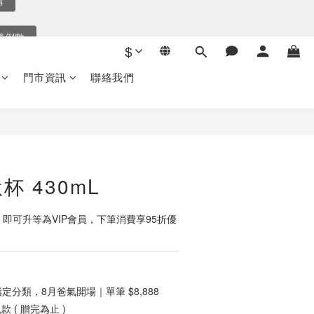
後倒數
後倒數
9
8
$
7
爸氣選購
秒
6
門市資訊
聯絡我們
5
購
4
3
後倒數
2
立即購買
1
0
 430mL
，即可升等為VIP會員，下筆消費享95折優
定分類，8月爸氣開場｜單筆 $8,888
 ( 贈完為止 )