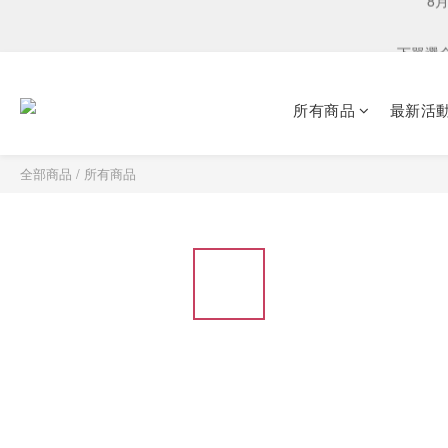
下單選
下單選
爸氣獻禮．鈦有心：
所有商品
最新活
8月
全部商品
/
所有商品
下單選