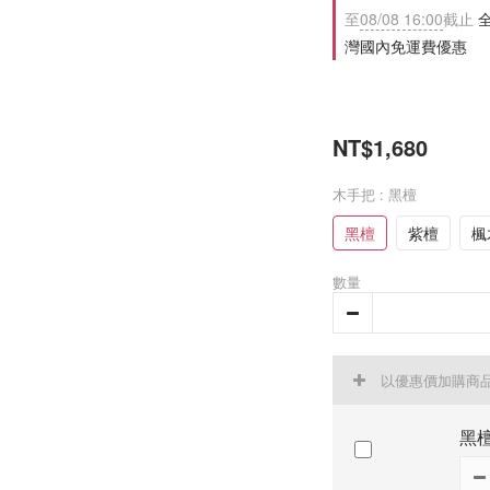
至
08/08 16:00
截止
全
灣國內免運費優惠
NT$1,680
木手把
: 黑檀
黑檀
紫檀
楓
數量
以優惠價加購商
黑