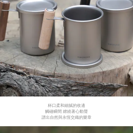
杯口柔和細膩的收邊
觸碰瞬間 繚繞著心動聲
譜出自然與永恆交織的樂章