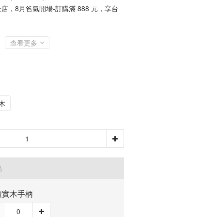
店，8月爸氣開場-訂購滿 888 元，享台
查看更多
木
品
檀實木手柄