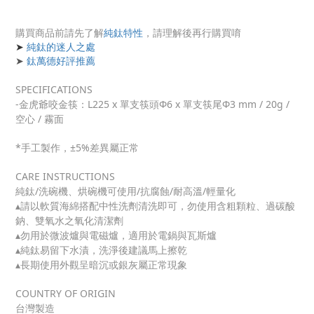
購買商品前請先了解
純鈦特性
，請理解後再行購買唷
➤
純鈦的迷人之處
➤
鈦萬德好評推薦
SPECIFICATIONS
-金虎爺咬金筷：L225 x 單支筷頭Φ6 x 單支筷尾Φ3 mm / 20g /
空心 / 霧面
*手工製作，±5%差異屬正常
CARE INSTRUCTIONS
純鈦/洗碗機、烘碗機可使用/抗腐蝕/耐高溫/輕量化
▴請以軟質海綿搭配中性洗劑清洗即可，勿使用含粗顆粒、過碳酸
鈉、雙氧水之氧化清潔劑
▴勿用於微波爐與電磁爐，適用於電鍋與瓦斯爐
▴純鈦易留下水漬，洗淨後建議馬上擦乾
▴長期使用外觀呈暗沉或銀灰屬正常現象
COUNTRY OF ORIGIN
台灣製造