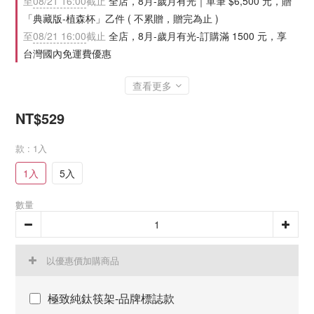
至
08/21 16:00
截止
全店，8月-歲月有光｜單筆 $6,500 元，贈
「典藏版-植森杯」乙件 ( 不累贈，贈完為止 )
至
08/21 16:00
截止
全店，8月-歲月有光-訂購滿 1500 元，享
台灣國內免運費優惠
查看更多
NT$529
款
: 1入
1入
5入
數量
以優惠價加購商品
極致純鈦筷架-品牌標誌款