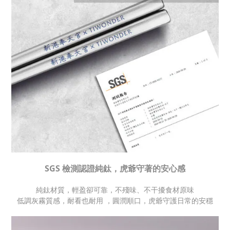
SGS 檢測認證純鈦，虎爺守著的安心感
純鈦材質，輕盈卻可靠，
不殘味、不干擾食材原味
低調灰霧質感，耐看也耐用 ，
圓潤順口，虎爺守護日常的安穩