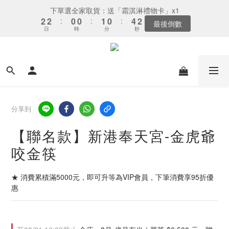
3
3
1
1
2
1
5
2
下單選全家取貨：送「霜淇淋禮物卡」x1
2
2
:
0
0
:
1
0
:
4
1
最後倒數
日
時
分
秒
1
1
0
3
0
0
0
2
1
0
分享到
【聯名款】新港奉天宮-金虎爺
咬金筷
★ 消費累積滿5000元，即可升等為VIP會員，下筆消費享95折優
惠