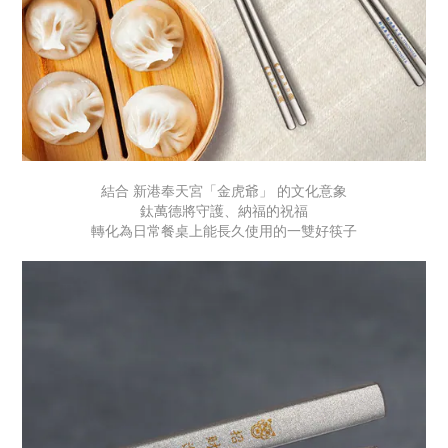
結合 新港奉天宮「金虎爺」 的文化意象
鈦萬德將守護、納福的祝福
轉化為日常餐桌上能長久使用的一雙好筷子