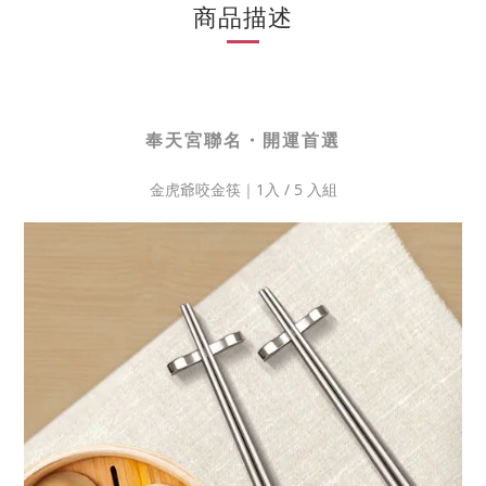
商品描述
奉天宮聯名・開運首選
金虎爺咬金筷｜1入 / 5 入組