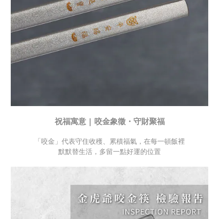
祝福寓意 | 咬金象徵・守財聚福
「咬金」代表守住收穫、累積福氣，在每一頓飯裡
默默替生活，多留一點好運的位置